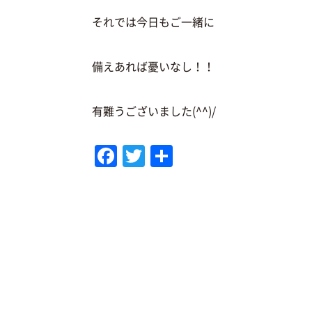
それでは今日もご一緒に
備えあれば憂いなし！！
有難うございました(^^)/
F
T
共
a
w
有
c
it
e
te
b
r
o
o
k