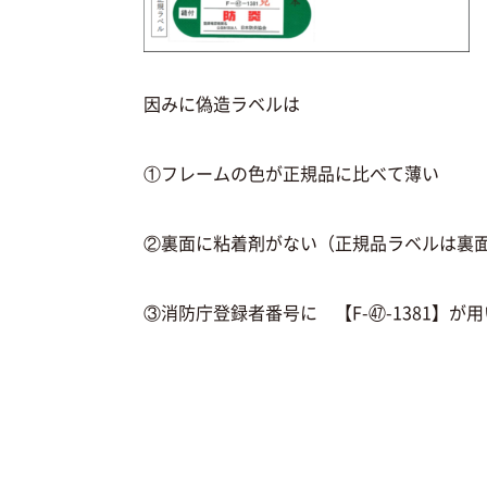
因みに偽造ラベルは
①フレームの色が正規品に比べて薄い
②裏面に粘着剤がない（正規品ラベルは裏
③消防庁登録者番号に 【F-㊼-1381】が