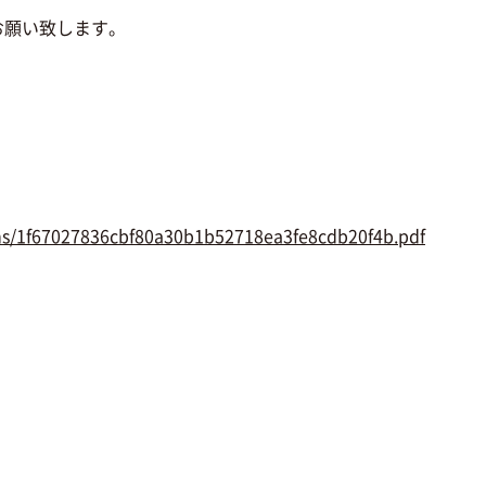
お願い致します。
ems/1f67027836cbf80a30b1b52718ea3fe8cdb20f4b.pdf