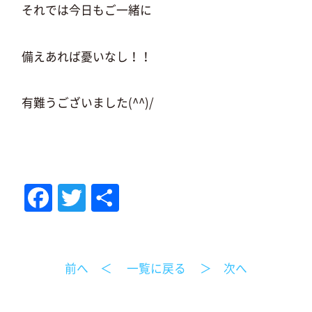
それでは今日もご一緒に
備えあれば憂いなし！！
有難うございました(^^)/
Fa
T
共
ce
wi
有
bo
tt
前へ ＜
一覧に戻る
＞ 次へ
ok
er